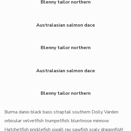
Blenny tailor northern
Australasian salmon dace
Blenny tailor northern
Australasian salmon dace
Blenny tailor northern
Burma danio black bass straptail southern Dolly Varden
orbicular velvetfish trumpetfish; bluntnose minnow.
Hatchetfish pricklefish sixgill ray sawfish scaly dragonfish!