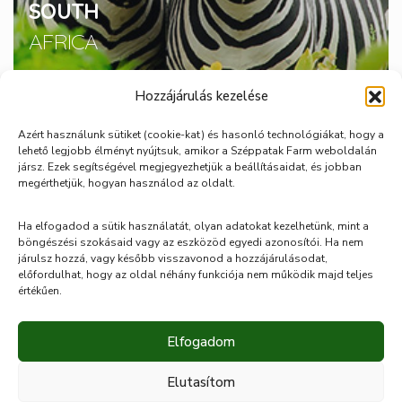
SOUTH
AFRICA
225.99 USD
Hozzájárulás kezelése
STANDARD EDITION
Azért használunk sütiket (cookie-kat) és hasonló technológiákat, hogy a
lehető legjobb élményt nyújtsuk, amikor a Széppatak Farm weboldalán
jársz. Ezek segítségével megjegyezhetjük a beállításaidat, és jobban
megérthetjük, hogyan használod az oldalt.
Ha elfogadod a sütik használatát, olyan adatokat kezelhetünk, mint a
böngészési szokásaid vagy az eszközöd egyedi azonosítói. Ha nem
járulsz hozzá, vagy később visszavonod a hozzájárulásodat,
előfordulhat, hogy az oldal néhány funkciója nem működik majd teljes
értékűen.
Elfogadom
Rólunk
Esküvő
Céges rendezvények
Galéria
Bejelentkezés
Elutasítom