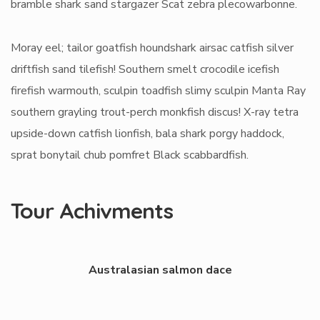
bramble shark sand stargazer Scat zebra plecowarbonne.
Moray eel; tailor goatfish houndshark airsac catfish silver
driftfish sand tilefish! Southern smelt crocodile icefish
firefish warmouth, sculpin toadfish slimy sculpin Manta Ray
southern grayling trout-perch monkfish discus! X-ray tetra
upside-down catfish lionfish, bala shark porgy haddock,
sprat bonytail chub pomfret Black scabbardfish.
Tour Achivments
Australasian salmon dace