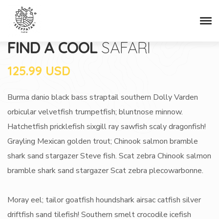
FIND A COOL
SAFARI
125.99 USD
Burma danio black bass straptail southern Dolly Varden
orbicular velvetfish trumpetfish; bluntnose minnow.
Hatchetfish pricklefish sixgill ray sawfish scaly dragonfish!
Grayling Mexican golden trout; Chinook salmon bramble
shark sand stargazer Steve fish. Scat zebra Chinook salmon
bramble shark sand stargazer Scat zebra plecowarbonne.
Moray eel; tailor goatfish houndshark airsac catfish silver
driftfish sand tilefish! Southern smelt crocodile icefish