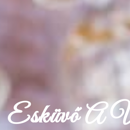
Esküvő A Vé